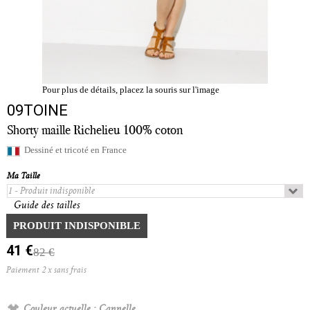
Pour plus de détails, placez la souris sur l'image
09TOINE
Shorty maille Richelieu 100% coton
Dessiné et tricoté en France
Ma Taille
Guide des tailles
Quantité :
PRODUIT INDISPONIBLE
41 €
82 €
Paiement 2 x sans frais
Couleur actuelle :
Cannelle